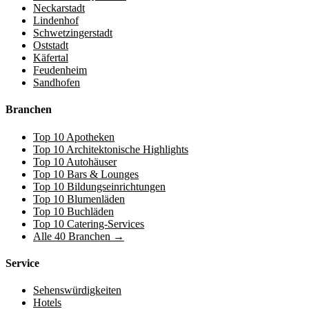
Neckarstadt
Lindenhof
Schwetzingerstadt
Oststadt
Käfertal
Feudenheim
Sandhofen
Branchen
Top 10 Apotheken
Top 10 Architektonische Highlights
Top 10 Autohäuser
Top 10 Bars & Lounges
Top 10 Bildungseinrichtungen
Top 10 Blumenläden
Top 10 Buchläden
Top 10 Catering-Services
Alle 40 Branchen →
Service
Sehenswürdigkeiten
Hotels